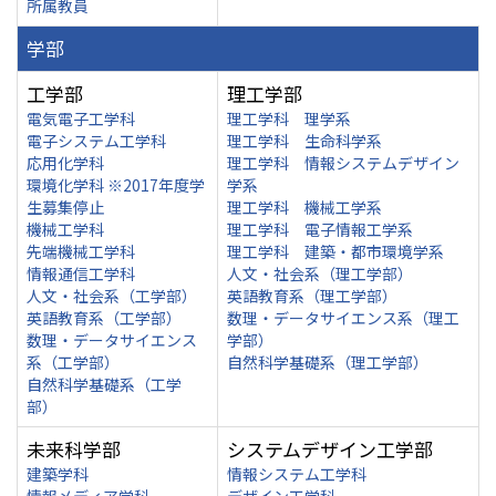
所属教員
学部
工学部
理工学部
電気電子工学科
理工学科 理学系
電子システム工学科
理工学科 生命科学系
応用化学科
理工学科 情報システムデザイン
環境化学科 ※2017年度学
学系
生募集停止
理工学科 機械工学系
機械工学科
理工学科 電子情報工学系
先端機械工学科
理工学科 建築・都市環境学系
情報通信工学科
人文・社会系（理工学部）
人文・社会系（工学部）
英語教育系（理工学部）
英語教育系（工学部）
数理・データサイエンス系（理工
数理・データサイエンス
学部）
系（工学部）
自然科学基礎系（理工学部）
自然科学基礎系（工学
部）
未来科学部
システムデザイン工学部
建築学科
情報システム工学科