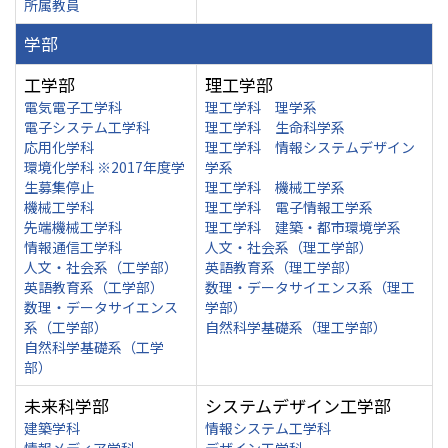
所属教員
学部
工学部
理工学部
電気電子工学科
理工学科 理学系
電子システム工学科
理工学科 生命科学系
応用化学科
理工学科 情報システムデザイン
環境化学科 ※2017年度学
学系
生募集停止
理工学科 機械工学系
機械工学科
理工学科 電子情報工学系
先端機械工学科
理工学科 建築・都市環境学系
情報通信工学科
人文・社会系（理工学部）
人文・社会系（工学部）
英語教育系（理工学部）
英語教育系（工学部）
数理・データサイエンス系（理工
数理・データサイエンス
学部）
系（工学部）
自然科学基礎系（理工学部）
自然科学基礎系（工学
部）
未来科学部
システムデザイン工学部
建築学科
情報システム工学科