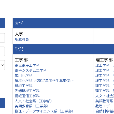
大学
大学
所属教員
学部
工学部
理工学部
電気電子工学科
理工学科 
電子システム工学科
理工学科 
応用化学科
理工学科 
環境化学科 ※2017年度学生募集停止
理工学科 
機械工学科
理工学科 
先端機械工学科
理工学科 
情報通信工学科
人文・社会
人文・社会系（工学部）
英語教育系
英語教育系（工学部）
数理・デー
数理・データサイエンス系（工学部）
自然科学基