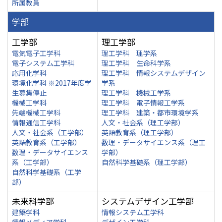
所属教員
学部
工学部
理工学部
電気電子工学科
理工学科 理学系
電子システム工学科
理工学科 生命科学系
応用化学科
理工学科 情報システムデザイン
環境化学科 ※2017年度学
学系
生募集停止
理工学科 機械工学系
機械工学科
理工学科 電子情報工学系
先端機械工学科
理工学科 建築・都市環境学系
情報通信工学科
人文・社会系（理工学部）
人文・社会系（工学部）
英語教育系（理工学部）
英語教育系（工学部）
数理・データサイエンス系（理工
数理・データサイエンス
学部）
系（工学部）
自然科学基礎系（理工学部）
自然科学基礎系（工学
部）
未来科学部
システムデザイン工学部
建築学科
情報システム工学科