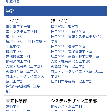
所属教員
学部
工学部
理工学部
電気電子工学科
理工学科 理学系
電子システム工学科
理工学科 生命科学系
応用化学科
理工学科 情報システムデザイン
環境化学科 ※2017年度学
学系
生募集停止
理工学科 機械工学系
機械工学科
理工学科 電子情報工学系
先端機械工学科
理工学科 建築・都市環境学系
情報通信工学科
人文・社会系（理工学部）
人文・社会系（工学部）
英語教育系（理工学部）
英語教育系（工学部）
数理・データサイエンス系（理工
数理・データサイエンス
学部）
系（工学部）
自然科学基礎系（理工学部）
自然科学基礎系（工学
部）
未来科学部
システムデザイン工学部
建築学科
情報システム工学科