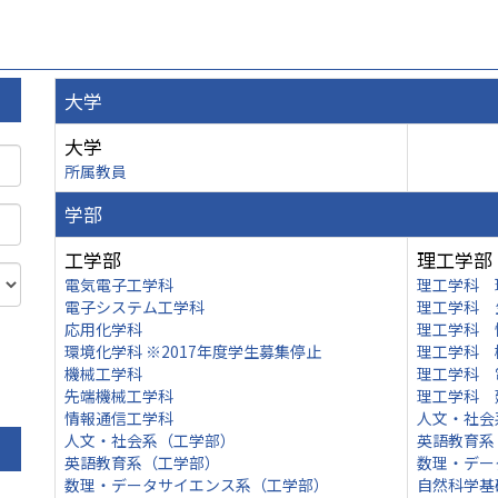
大学
大学
所属教員
学部
工学部
理工学部
電気電子工学科
理工学科 
電子システム工学科
理工学科 
応用化学科
理工学科 
環境化学科 ※2017年度学生募集停止
理工学科 
機械工学科
理工学科 
先端機械工学科
理工学科 
情報通信工学科
人文・社会
人文・社会系（工学部）
英語教育系
英語教育系（工学部）
数理・デー
数理・データサイエンス系（工学部）
自然科学基