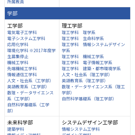
所属教員
学部
工学部
理工学部
電気電子工学科
理工学科 理学系
電子システム工学科
理工学科 生命科学系
応用化学科
理工学科 情報システムデザイン
環境化学科 ※2017年度学
学系
生募集停止
理工学科 機械工学系
機械工学科
理工学科 電子情報工学系
先端機械工学科
理工学科 建築・都市環境学系
情報通信工学科
人文・社会系（理工学部）
人文・社会系（工学部）
英語教育系（理工学部）
英語教育系（工学部）
数理・データサイエンス系（理工
数理・データサイエンス
学部）
系（工学部）
自然科学基礎系（理工学部）
自然科学基礎系（工学
部）
未来科学部
システムデザイン工学部
建築学科
情報システム工学科