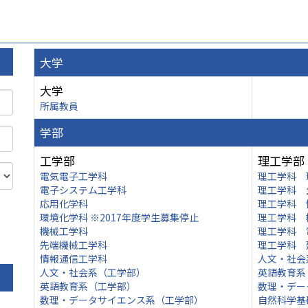
大学
大学
所属教員
学部
工学部
理工学部
電気電子工学科
理工学科 
電子システム工学科
理工学科 
応用化学科
理工学科 
環境化学科 ※2017年度学生募集停止
理工学科 
機械工学科
理工学科 
先端機械工学科
理工学科 
情報通信工学科
人文・社会
人文・社会系（工学部）
英語教育系
英語教育系（工学部）
数理・デー
数理・データサイエンス系（工学部）
自然科学基