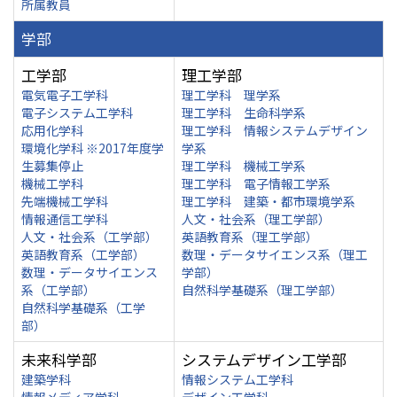
所属教員
学部
工学部
理工学部
電気電子工学科
理工学科 理学系
電子システム工学科
理工学科 生命科学系
応用化学科
理工学科 情報システムデザイン
環境化学科 ※2017年度学
学系
生募集停止
理工学科 機械工学系
機械工学科
理工学科 電子情報工学系
先端機械工学科
理工学科 建築・都市環境学系
情報通信工学科
人文・社会系（理工学部）
人文・社会系（工学部）
英語教育系（理工学部）
英語教育系（工学部）
数理・データサイエンス系（理工
数理・データサイエンス
学部）
系（工学部）
自然科学基礎系（理工学部）
自然科学基礎系（工学
部）
未来科学部
システムデザイン工学部
建築学科
情報システム工学科