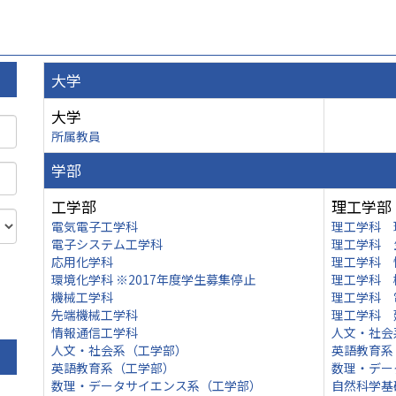
大学
大学
所属教員
学部
工学部
理工学部
電気電子工学科
理工学科 
電子システム工学科
理工学科 
応用化学科
理工学科 
環境化学科 ※2017年度学生募集停止
理工学科 
機械工学科
理工学科 
先端機械工学科
理工学科 
情報通信工学科
人文・社会
人文・社会系（工学部）
英語教育系
英語教育系（工学部）
数理・デー
数理・データサイエンス系（工学部）
自然科学基