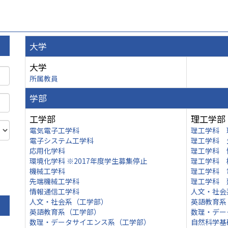
大学
大学
所属教員
学部
工学部
理工学部
電気電子工学科
理工学科 
電子システム工学科
理工学科 
応用化学科
理工学科 
環境化学科 ※2017年度学生募集停止
理工学科 
機械工学科
理工学科 
先端機械工学科
理工学科 
情報通信工学科
人文・社会
人文・社会系（工学部）
英語教育系
英語教育系（工学部）
数理・デー
数理・データサイエンス系（工学部）
自然科学基