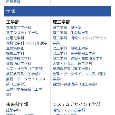
所属教員
学部
工学部
理工学部
電気電子工学科
理工学科 理学系
電子システム工学科
理工学科 生命科学系
応用化学科
理工学科 情報システムデザイン
環境化学科 ※2017年度学
学系
生募集停止
理工学科 機械工学系
機械工学科
理工学科 電子情報工学系
先端機械工学科
理工学科 建築・都市環境学系
情報通信工学科
人文・社会系（理工学部）
人文・社会系（工学部）
英語教育系（理工学部）
英語教育系（工学部）
数理・データサイエンス系（理工
数理・データサイエンス
学部）
系（工学部）
自然科学基礎系（理工学部）
自然科学基礎系（工学
部）
未来科学部
システムデザイン工学部
建築学科
情報システム工学科