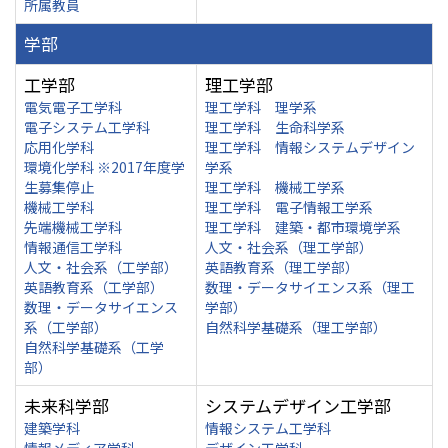
所属教員
学部
工学部
理工学部
電気電子工学科
理工学科 理学系
電子システム工学科
理工学科 生命科学系
応用化学科
理工学科 情報システムデザイン
環境化学科 ※2017年度学
学系
生募集停止
理工学科 機械工学系
機械工学科
理工学科 電子情報工学系
先端機械工学科
理工学科 建築・都市環境学系
情報通信工学科
人文・社会系（理工学部）
人文・社会系（工学部）
英語教育系（理工学部）
英語教育系（工学部）
数理・データサイエンス系（理工
数理・データサイエンス
学部）
系（工学部）
自然科学基礎系（理工学部）
自然科学基礎系（工学
部）
未来科学部
システムデザイン工学部
建築学科
情報システム工学科