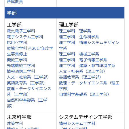
所属教員
学部
工学部
理工学部
電気電子工学科
理工学科 理学系
電子システム工学科
理工学科 生命科学系
応用化学科
理工学科 情報システムデザイン
環境化学科 ※2017年度学
学系
生募集停止
理工学科 機械工学系
機械工学科
理工学科 電子情報工学系
先端機械工学科
理工学科 建築・都市環境学系
情報通信工学科
人文・社会系（理工学部）
人文・社会系（工学部）
英語教育系（理工学部）
英語教育系（工学部）
数理・データサイエンス系（理工
数理・データサイエンス
学部）
系（工学部）
自然科学基礎系（理工学部）
自然科学基礎系（工学
部）
未来科学部
システムデザイン工学部
建築学科
情報システム工学科