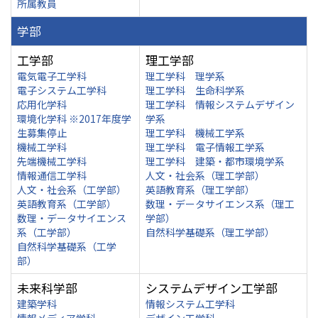
所属教員
学部
工学部
理工学部
電気電子工学科
理工学科 理学系
電子システム工学科
理工学科 生命科学系
応用化学科
理工学科 情報システムデザイン
環境化学科 ※2017年度学
学系
生募集停止
理工学科 機械工学系
機械工学科
理工学科 電子情報工学系
先端機械工学科
理工学科 建築・都市環境学系
情報通信工学科
人文・社会系（理工学部）
人文・社会系（工学部）
英語教育系（理工学部）
英語教育系（工学部）
数理・データサイエンス系（理工
数理・データサイエンス
学部）
系（工学部）
自然科学基礎系（理工学部）
自然科学基礎系（工学
部）
未来科学部
システムデザイン工学部
建築学科
情報システム工学科