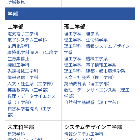
所属教員
学部
工学部
理工学部
電気電子工学科
理工学科 理学系
電子システム工学科
理工学科 生命科学系
応用化学科
理工学科 情報システムデザイン
環境化学科 ※2017年度学
学系
生募集停止
理工学科 機械工学系
機械工学科
理工学科 電子情報工学系
先端機械工学科
理工学科 建築・都市環境学系
情報通信工学科
人文・社会系（理工学部）
人文・社会系（工学部）
英語教育系（理工学部）
英語教育系（工学部）
数理・データサイエンス系（理工
数理・データサイエンス
学部）
系（工学部）
自然科学基礎系（理工学部）
自然科学基礎系（工学
部）
未来科学部
システムデザイン工学部
建築学科
情報システム工学科