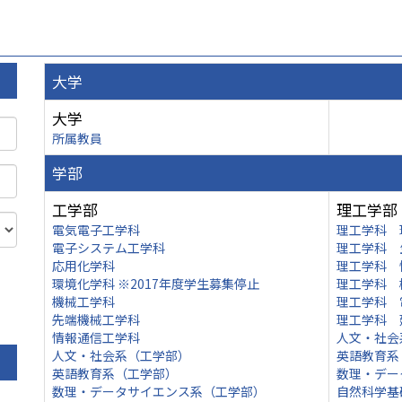
大学
大学
所属教員
学部
工学部
理工学部
電気電子工学科
理工学科 
電子システム工学科
理工学科 
応用化学科
理工学科 
環境化学科 ※2017年度学生募集停止
理工学科 
機械工学科
理工学科 
先端機械工学科
理工学科 
情報通信工学科
人文・社会
人文・社会系（工学部）
英語教育系
英語教育系（工学部）
数理・デー
数理・データサイエンス系（工学部）
自然科学基