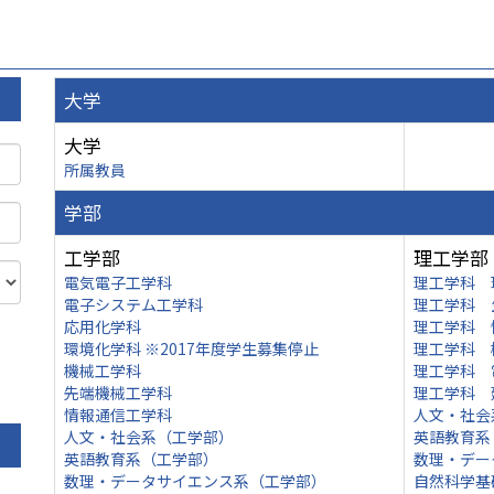
大学
大学
所属教員
学部
工学部
理工学部
電気電子工学科
理工学科 
電子システム工学科
理工学科 
応用化学科
理工学科 
環境化学科 ※2017年度学生募集停止
理工学科 
機械工学科
理工学科 
先端機械工学科
理工学科 
情報通信工学科
人文・社会
人文・社会系（工学部）
英語教育系
英語教育系（工学部）
数理・デー
数理・データサイエンス系（工学部）
自然科学基