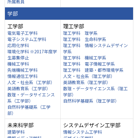
所属教員
学部
工学部
理工学部
電気電子工学科
理工学科 理学系
電子システム工学科
理工学科 生命科学系
応用化学科
理工学科 情報システムデザイン
環境化学科 ※2017年度学
学系
生募集停止
理工学科 機械工学系
機械工学科
理工学科 電子情報工学系
先端機械工学科
理工学科 建築・都市環境学系
情報通信工学科
人文・社会系（理工学部）
人文・社会系（工学部）
英語教育系（理工学部）
英語教育系（工学部）
数理・データサイエンス系（理工
数理・データサイエンス
学部）
系（工学部）
自然科学基礎系（理工学部）
自然科学基礎系（工学
部）
未来科学部
システムデザイン工学部
建築学科
情報システム工学科