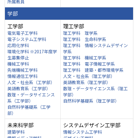
所属教員
学部
工学部
理工学部
電気電子工学科
理工学科 理学系
電子システム工学科
理工学科 生命科学系
応用化学科
理工学科 情報システムデザイン
環境化学科 ※2017年度学
学系
生募集停止
理工学科 機械工学系
機械工学科
理工学科 電子情報工学系
先端機械工学科
理工学科 建築・都市環境学系
情報通信工学科
人文・社会系（理工学部）
人文・社会系（工学部）
英語教育系（理工学部）
英語教育系（工学部）
数理・データサイエンス系（理工
数理・データサイエンス
学部）
系（工学部）
自然科学基礎系（理工学部）
自然科学基礎系（工学
部）
未来科学部
システムデザイン工学部
建築学科
情報システム工学科