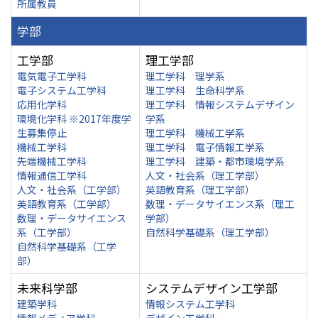
所属教員
学部
工学部
理工学部
電気電子工学科
理工学科 理学系
電子システム工学科
理工学科 生命科学系
応用化学科
理工学科 情報システムデザイン
環境化学科 ※2017年度学
学系
生募集停止
理工学科 機械工学系
機械工学科
理工学科 電子情報工学系
先端機械工学科
理工学科 建築・都市環境学系
情報通信工学科
人文・社会系（理工学部）
人文・社会系（工学部）
英語教育系（理工学部）
英語教育系（工学部）
数理・データサイエンス系（理工
数理・データサイエンス
学部）
系（工学部）
自然科学基礎系（理工学部）
自然科学基礎系（工学
部）
未来科学部
システムデザイン工学部
建築学科
情報システム工学科