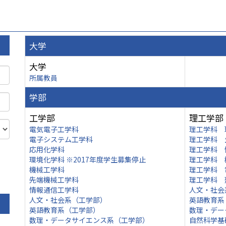
大学
大学
所属教員
学部
工学部
理工学部
電気電子工学科
理工学科 
電子システム工学科
理工学科 
応用化学科
理工学科 
環境化学科 ※2017年度学生募集停止
理工学科 
機械工学科
理工学科 
先端機械工学科
理工学科 
情報通信工学科
人文・社会
人文・社会系（工学部）
英語教育系
英語教育系（工学部）
数理・デー
数理・データサイエンス系（工学部）
自然科学基