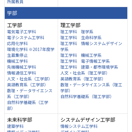
所属教員
学部
工学部
理工学部
電気電子工学科
理工学科 理学系
電子システム工学科
理工学科 生命科学系
応用化学科
理工学科 情報システムデザイン
環境化学科 ※2017年度学
学系
生募集停止
理工学科 機械工学系
機械工学科
理工学科 電子情報工学系
先端機械工学科
理工学科 建築・都市環境学系
情報通信工学科
人文・社会系（理工学部）
人文・社会系（工学部）
英語教育系（理工学部）
英語教育系（工学部）
数理・データサイエンス系（理工
数理・データサイエンス
学部）
系（工学部）
自然科学基礎系（理工学部）
自然科学基礎系（工学
部）
未来科学部
システムデザイン工学部
建築学科
情報システム工学科