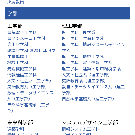
所属教員
学部
工学部
理工学部
電気電子工学科
理工学科 理学系
電子システム工学科
理工学科 生命科学系
応用化学科
理工学科 情報システムデザイン
環境化学科 ※2017年度学
学系
生募集停止
理工学科 機械工学系
機械工学科
理工学科 電子情報工学系
先端機械工学科
理工学科 建築・都市環境学系
情報通信工学科
人文・社会系（理工学部）
人文・社会系（工学部）
英語教育系（理工学部）
英語教育系（工学部）
数理・データサイエンス系（理工
数理・データサイエンス
学部）
系（工学部）
自然科学基礎系（理工学部）
自然科学基礎系（工学
部）
未来科学部
システムデザイン工学部
建築学科
情報システム工学科