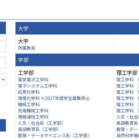
大学
大学
所属教員
学部
工学部
理工学部
電気電子工学科
理工学科 
電子システム工学科
理工学科 
応用化学科
理工学科 
環境化学科 ※2017年度学生募集停止
理工学科 
機械工学科
理工学科 
先端機械工学科
理工学科 
情報通信工学科
人文・社会
人文・社会系（工学部）
英語教育系
英語教育系（工学部）
数理・デー
数理・データサイエンス系（工学部）
自然科学基