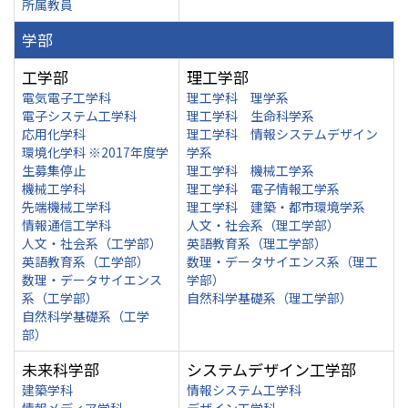
所属教員
学部
工学部
理工学部
電気電子工学科
理工学科 理学系
電子システム工学科
理工学科 生命科学系
応用化学科
理工学科 情報システムデザイン
環境化学科 ※2017年度学
学系
生募集停止
理工学科 機械工学系
機械工学科
理工学科 電子情報工学系
先端機械工学科
理工学科 建築・都市環境学系
情報通信工学科
人文・社会系（理工学部）
人文・社会系（工学部）
英語教育系（理工学部）
英語教育系（工学部）
数理・データサイエンス系（理工
数理・データサイエンス
学部）
系（工学部）
自然科学基礎系（理工学部）
自然科学基礎系（工学
部）
未来科学部
システムデザイン工学部
建築学科
情報システム工学科