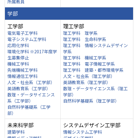
所属教員
学部
工学部
理工学部
電気電子工学科
理工学科 理学系
電子システム工学科
理工学科 生命科学系
応用化学科
理工学科 情報システムデザイン
環境化学科 ※2017年度学
学系
生募集停止
理工学科 機械工学系
機械工学科
理工学科 電子情報工学系
先端機械工学科
理工学科 建築・都市環境学系
情報通信工学科
人文・社会系（理工学部）
人文・社会系（工学部）
英語教育系（理工学部）
英語教育系（工学部）
数理・データサイエンス系（理工
数理・データサイエンス
学部）
系（工学部）
自然科学基礎系（理工学部）
自然科学基礎系（工学
部）
未来科学部
システムデザイン工学部
建築学科
情報システム工学科