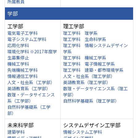
所属教員
学部
工学部
理工学部
電気電子工学科
理工学科 理学系
電子システム工学科
理工学科 生命科学系
応用化学科
理工学科 情報システムデザイン
環境化学科 ※2017年度学
学系
生募集停止
理工学科 機械工学系
機械工学科
理工学科 電子情報工学系
先端機械工学科
理工学科 建築・都市環境学系
情報通信工学科
人文・社会系（理工学部）
人文・社会系（工学部）
英語教育系（理工学部）
英語教育系（工学部）
数理・データサイエンス系（理工
数理・データサイエンス
学部）
系（工学部）
自然科学基礎系（理工学部）
自然科学基礎系（工学
部）
未来科学部
システムデザイン工学部
建築学科
情報システム工学科