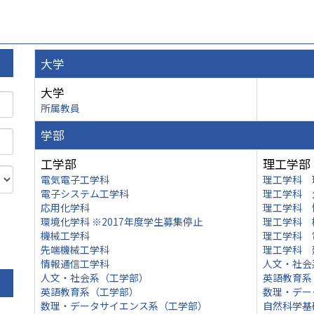
大学
大学
所属教員
学部
工学部
理工学部
電気電子工学科
理工学科 
電子システム工学科
理工学科 
応用化学科
理工学科 
環境化学科 ※2017年度学生募集停止
理工学科 
機械工学科
理工学科 
先端機械工学科
理工学科 
情報通信工学科
人文・社会
人文・社会系（工学部）
英語教育系
英語教育系（工学部）
数理・デー
数理・データサイエンス系（工学部）
自然科学基