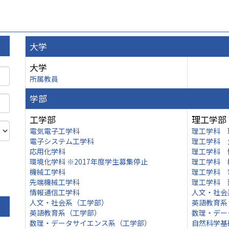
大学
大学
所属教員
学部
工学部
理工学部
電気電子工学科
理工学科 
電子システム工学科
理工学科 
応用化学科
理工学科 
環境化学科 ※2017年度学生募集停止
理工学科 
機械工学科
理工学科 
先端機械工学科
理工学科 
情報通信工学科
人文・社会
人文・社会系（工学部）
英語教育系
英語教育系（工学部）
数理・デー
数理・データサイエンス系（工学部）
自然科学基