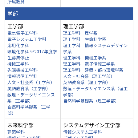
所属教員
学部
工学部
理工学部
電気電子工学科
理工学科 理学系
電子システム工学科
理工学科 生命科学系
応用化学科
理工学科 情報システムデザイン
環境化学科 ※2017年度学
学系
生募集停止
理工学科 機械工学系
機械工学科
理工学科 電子情報工学系
先端機械工学科
理工学科 建築・都市環境学系
情報通信工学科
人文・社会系（理工学部）
人文・社会系（工学部）
英語教育系（理工学部）
英語教育系（工学部）
数理・データサイエンス系（理工
数理・データサイエンス
学部）
系（工学部）
自然科学基礎系（理工学部）
自然科学基礎系（工学
部）
未来科学部
システムデザイン工学部
建築学科
情報システム工学科