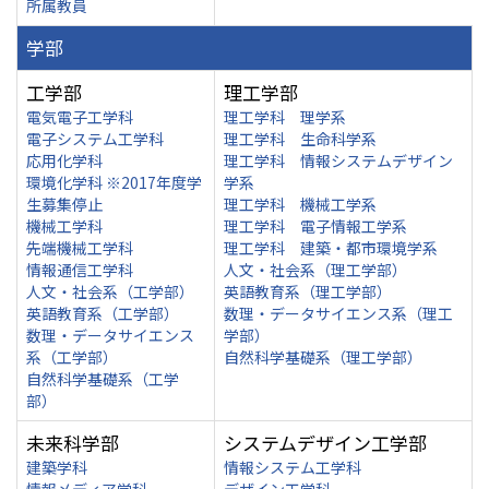
所属教員
学部
工学部
理工学部
電気電子工学科
理工学科 理学系
電子システム工学科
理工学科 生命科学系
応用化学科
理工学科 情報システムデザイン
環境化学科 ※2017年度学
学系
生募集停止
理工学科 機械工学系
機械工学科
理工学科 電子情報工学系
先端機械工学科
理工学科 建築・都市環境学系
情報通信工学科
人文・社会系（理工学部）
人文・社会系（工学部）
英語教育系（理工学部）
英語教育系（工学部）
数理・データサイエンス系（理工
数理・データサイエンス
学部）
系（工学部）
自然科学基礎系（理工学部）
自然科学基礎系（工学
部）
未来科学部
システムデザイン工学部
建築学科
情報システム工学科