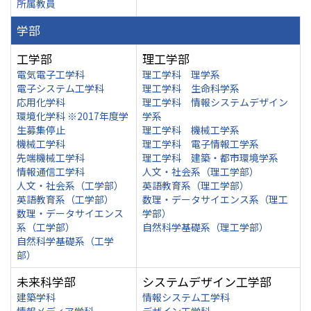
所属教員
学部
工学部
理工学部
電気電子工学科
理工学科 理学系
電子システム工学科
理工学科 生命科学系
応用化学科
理工学科 情報システムデザイン
環境化学科 ※2017年度学
学系
生募集停止
理工学科 機械工学系
機械工学科
理工学科 電子情報工学系
先端機械工学科
理工学科 建築・都市環境学系
情報通信工学科
人文・社会系（理工学部）
人文・社会系（工学部）
英語教育系（理工学部）
英語教育系（工学部）
数理・データサイエンス系（理工
数理・データサイエンス
学部）
系（工学部）
自然科学基礎系（理工学部）
自然科学基礎系（工学
部）
未来科学部
システムデザイン工学部
建築学科
情報システム工学科