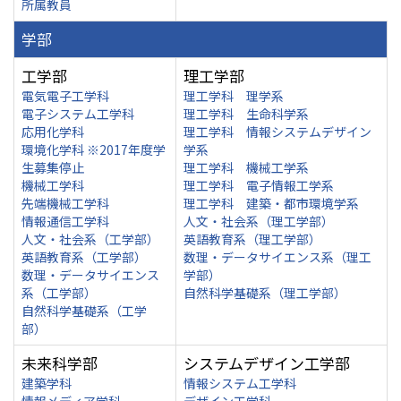
所属教員
学部
工学部
理工学部
電気電子工学科
理工学科 理学系
電子システム工学科
理工学科 生命科学系
応用化学科
理工学科 情報システムデザイン
環境化学科 ※2017年度学
学系
生募集停止
理工学科 機械工学系
機械工学科
理工学科 電子情報工学系
先端機械工学科
理工学科 建築・都市環境学系
情報通信工学科
人文・社会系（理工学部）
人文・社会系（工学部）
英語教育系（理工学部）
英語教育系（工学部）
数理・データサイエンス系（理工
数理・データサイエンス
学部）
系（工学部）
自然科学基礎系（理工学部）
自然科学基礎系（工学
部）
未来科学部
システムデザイン工学部
建築学科
情報システム工学科