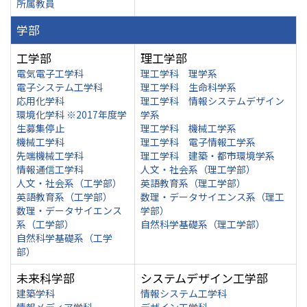
所属教員
学部
工学部
理工学部
電気電子工学科
理工学科 理学系
電子システム工学科
理工学科 生命科学系
応用化学科
理工学科 情報システムデザイン
環境化学科 ※2017年度学
学系
生募集停止
理工学科 機械工学系
機械工学科
理工学科 電子情報工学系
先端機械工学科
理工学科 建築・都市環境学系
情報通信工学科
人文・社会系（理工学部）
人文・社会系（工学部）
英語教育系（理工学部）
英語教育系（工学部）
数理・データサイエンス系（理工
数理・データサイエンス
学部）
系（工学部）
自然科学基礎系（理工学部）
自然科学基礎系（工学
部）
未来科学部
システムデザイン工学部
建築学科
情報システム工学科