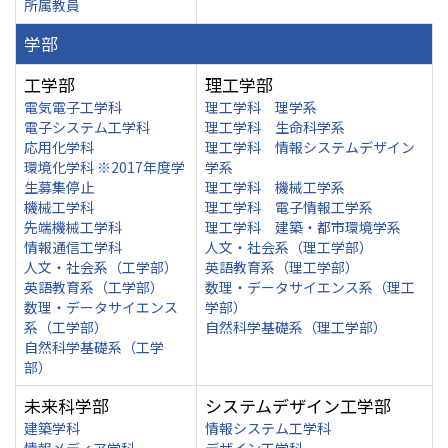
所属教員
学部
工学部
理工学部
電気電子工学科
理工学科 理学系
電子システム工学科
理工学科 生命科学系
応用化学科
理工学科 情報システムデザイン
環境化学科 ※2017年度学
学系
生募集停止
理工学科 機械工学系
機械工学科
理工学科 電子情報工学系
先端機械工学科
理工学科 建築・都市環境学系
情報通信工学科
人文・社会系（理工学部）
人文・社会系（工学部）
英語教育系（理工学部）
英語教育系（工学部）
数理・データサイエンス系（理工
数理・データサイエンス
学部）
系（工学部）
自然科学基礎系（理工学部）
自然科学基礎系（工学
部）
未来科学部
システムデザイン工学部
建築学科
情報システム工学科