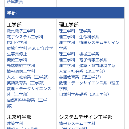
所属教員
学部
工学部
理工学部
電気電子工学科
理工学科 理学系
電子システム工学科
理工学科 生命科学系
応用化学科
理工学科 情報システムデザイン
環境化学科 ※2017年度学
学系
生募集停止
理工学科 機械工学系
機械工学科
理工学科 電子情報工学系
先端機械工学科
理工学科 建築・都市環境学系
情報通信工学科
人文・社会系（理工学部）
人文・社会系（工学部）
英語教育系（理工学部）
英語教育系（工学部）
数理・データサイエンス系（理工
数理・データサイエンス
学部）
系（工学部）
自然科学基礎系（理工学部）
自然科学基礎系（工学
部）
未来科学部
システムデザイン工学部
建築学科
情報システム工学科