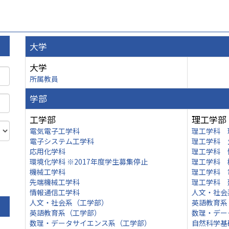
大学
大学
所属教員
学部
工学部
理工学部
電気電子工学科
理工学科 
電子システム工学科
理工学科 
応用化学科
理工学科 
環境化学科 ※2017年度学生募集停止
理工学科 
機械工学科
理工学科 
先端機械工学科
理工学科 
情報通信工学科
人文・社会
人文・社会系（工学部）
英語教育系
英語教育系（工学部）
数理・デー
数理・データサイエンス系（工学部）
自然科学基