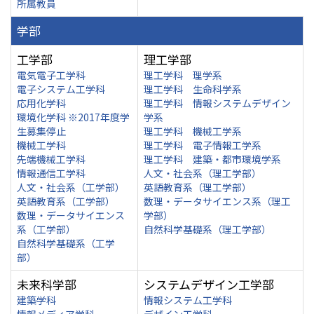
所属教員
学部
工学部
理工学部
電気電子工学科
理工学科 理学系
電子システム工学科
理工学科 生命科学系
応用化学科
理工学科 情報システムデザイン
環境化学科 ※2017年度学
学系
生募集停止
理工学科 機械工学系
機械工学科
理工学科 電子情報工学系
先端機械工学科
理工学科 建築・都市環境学系
情報通信工学科
人文・社会系（理工学部）
人文・社会系（工学部）
英語教育系（理工学部）
英語教育系（工学部）
数理・データサイエンス系（理工
数理・データサイエンス
学部）
系（工学部）
自然科学基礎系（理工学部）
自然科学基礎系（工学
部）
未来科学部
システムデザイン工学部
建築学科
情報システム工学科