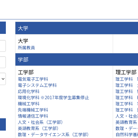
大学
大学
所属教員
学部
工学部
理工学部
電気電子工学科
理工学科 
電子システム工学科
理工学科 
応用化学科
理工学科 
環境化学科 ※2017年度学生募集停止
理工学科 
機械工学科
理工学科 
先端機械工学科
理工学科 
情報通信工学科
人文・社会
人文・社会系（工学部）
英語教育系
英語教育系（工学部）
数理・デー
数理・データサイエンス系（工学部）
自然科学基