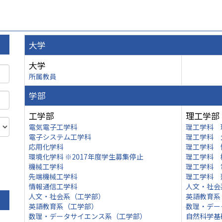
大学
大学
所属教員
学部
工学部
理工学部
電気電子工学科
理工学科 
電子システム工学科
理工学科 
応用化学科
理工学科 
環境化学科 ※2017年度学生募集停止
理工学科 
機械工学科
理工学科 
先端機械工学科
理工学科 
情報通信工学科
人文・社会
人文・社会系（工学部）
英語教育系
英語教育系（工学部）
数理・デー
数理・データサイエンス系（工学部）
自然科学基