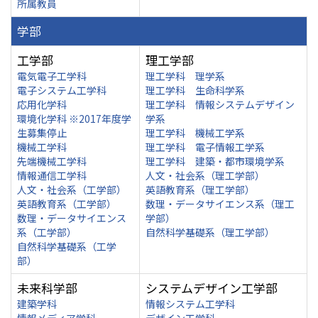
所属教員
学部
工学部
理工学部
電気電子工学科
理工学科 理学系
電子システム工学科
理工学科 生命科学系
応用化学科
理工学科 情報システムデザイン
環境化学科 ※2017年度学
学系
生募集停止
理工学科 機械工学系
機械工学科
理工学科 電子情報工学系
先端機械工学科
理工学科 建築・都市環境学系
情報通信工学科
人文・社会系（理工学部）
人文・社会系（工学部）
英語教育系（理工学部）
英語教育系（工学部）
数理・データサイエンス系（理工
数理・データサイエンス
学部）
系（工学部）
自然科学基礎系（理工学部）
自然科学基礎系（工学
部）
未来科学部
システムデザイン工学部
建築学科
情報システム工学科