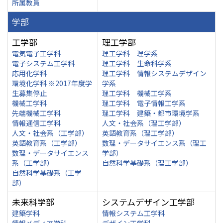
所属教員
学部
工学部
理工学部
電気電子工学科
理工学科 理学系
電子システム工学科
理工学科 生命科学系
応用化学科
理工学科 情報システムデザイン
環境化学科 ※2017年度学
学系
生募集停止
理工学科 機械工学系
機械工学科
理工学科 電子情報工学系
先端機械工学科
理工学科 建築・都市環境学系
情報通信工学科
人文・社会系（理工学部）
人文・社会系（工学部）
英語教育系（理工学部）
英語教育系（工学部）
数理・データサイエンス系（理工
数理・データサイエンス
学部）
系（工学部）
自然科学基礎系（理工学部）
自然科学基礎系（工学
部）
未来科学部
システムデザイン工学部
建築学科
情報システム工学科