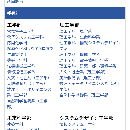
所属教員
学部
工学部
理工学部
電気電子工学科
理工学科 理学系
電子システム工学科
理工学科 生命科学系
応用化学科
理工学科 情報システムデザイン
環境化学科 ※2017年度学
学系
生募集停止
理工学科 機械工学系
機械工学科
理工学科 電子情報工学系
先端機械工学科
理工学科 建築・都市環境学系
情報通信工学科
人文・社会系（理工学部）
人文・社会系（工学部）
英語教育系（理工学部）
英語教育系（工学部）
数理・データサイエンス系（理工
数理・データサイエンス
学部）
系（工学部）
自然科学基礎系（理工学部）
自然科学基礎系（工学
部）
未来科学部
システムデザイン工学部
建築学科
情報システム工学科