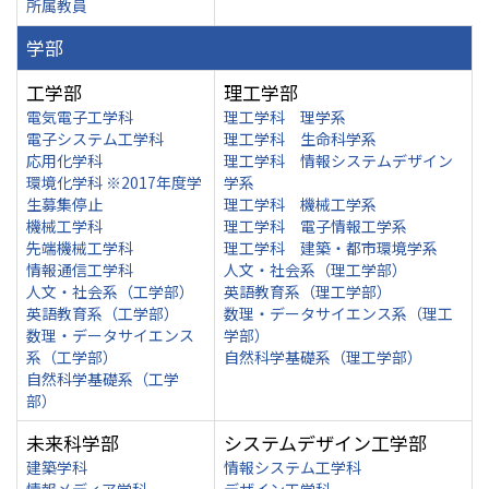
所属教員
学部
工学部
理工学部
電気電子工学科
理工学科 理学系
電子システム工学科
理工学科 生命科学系
応用化学科
理工学科 情報システムデザイン
環境化学科 ※2017年度学
学系
生募集停止
理工学科 機械工学系
機械工学科
理工学科 電子情報工学系
先端機械工学科
理工学科 建築・都市環境学系
情報通信工学科
人文・社会系（理工学部）
人文・社会系（工学部）
英語教育系（理工学部）
英語教育系（工学部）
数理・データサイエンス系（理工
数理・データサイエンス
学部）
系（工学部）
自然科学基礎系（理工学部）
自然科学基礎系（工学
部）
未来科学部
システムデザイン工学部
建築学科
情報システム工学科