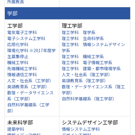
所属教員
学部
工学部
理工学部
電気電子工学科
理工学科 理学系
電子システム工学科
理工学科 生命科学系
応用化学科
理工学科 情報システムデザイン
環境化学科 ※2017年度学
学系
生募集停止
理工学科 機械工学系
機械工学科
理工学科 電子情報工学系
先端機械工学科
理工学科 建築・都市環境学系
情報通信工学科
人文・社会系（理工学部）
人文・社会系（工学部）
英語教育系（理工学部）
英語教育系（工学部）
数理・データサイエンス系（理工
数理・データサイエンス
学部）
系（工学部）
自然科学基礎系（理工学部）
自然科学基礎系（工学
部）
未来科学部
システムデザイン工学部
建築学科
情報システム工学科