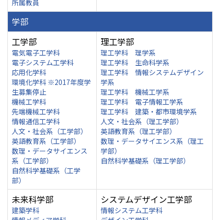
所属教員
学部
工学部
理工学部
電気電子工学科
理工学科 理学系
電子システム工学科
理工学科 生命科学系
応用化学科
理工学科 情報システムデザイン
環境化学科 ※2017年度学
学系
生募集停止
理工学科 機械工学系
機械工学科
理工学科 電子情報工学系
先端機械工学科
理工学科 建築・都市環境学系
情報通信工学科
人文・社会系（理工学部）
人文・社会系（工学部）
英語教育系（理工学部）
英語教育系（工学部）
数理・データサイエンス系（理工
数理・データサイエンス
学部）
系（工学部）
自然科学基礎系（理工学部）
自然科学基礎系（工学
部）
未来科学部
システムデザイン工学部
建築学科
情報システム工学科