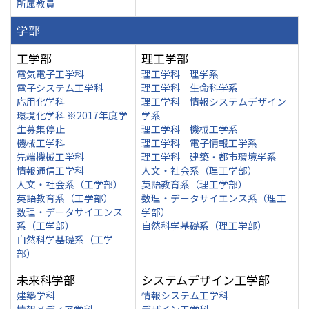
所属教員
学部
工学部
理工学部
電気電子工学科
理工学科 理学系
電子システム工学科
理工学科 生命科学系
応用化学科
理工学科 情報システムデザイン
環境化学科 ※2017年度学
学系
生募集停止
理工学科 機械工学系
機械工学科
理工学科 電子情報工学系
先端機械工学科
理工学科 建築・都市環境学系
情報通信工学科
人文・社会系（理工学部）
人文・社会系（工学部）
英語教育系（理工学部）
英語教育系（工学部）
数理・データサイエンス系（理工
数理・データサイエンス
学部）
系（工学部）
自然科学基礎系（理工学部）
自然科学基礎系（工学
部）
未来科学部
システムデザイン工学部
建築学科
情報システム工学科