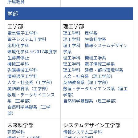
所属教員
学部
工学部
理工学部
電気電子工学科
理工学科 理学系
電子システム工学科
理工学科 生命科学系
応用化学科
理工学科 情報システムデザイン
環境化学科 ※2017年度学
学系
生募集停止
理工学科 機械工学系
機械工学科
理工学科 電子情報工学系
先端機械工学科
理工学科 建築・都市環境学系
情報通信工学科
人文・社会系（理工学部）
人文・社会系（工学部）
英語教育系（理工学部）
英語教育系（工学部）
数理・データサイエンス系（理工
数理・データサイエンス
学部）
系（工学部）
自然科学基礎系（理工学部）
自然科学基礎系（工学
部）
未来科学部
システムデザイン工学部
建築学科
情報システム工学科