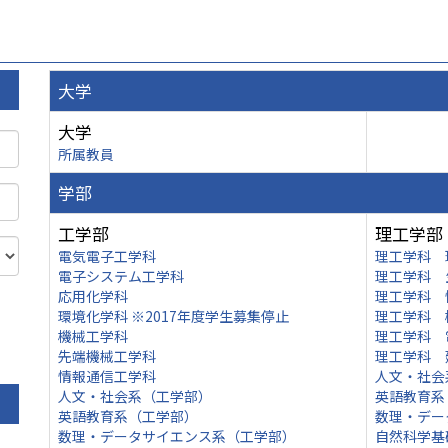
大学
大学
所属教員
学部
工学部
理工学部
電気電子工学科
理工学科 
電子システム工学科
理工学科 
応用化学科
理工学科 
環境化学科 ※2017年度学生募集停止
理工学科 
機械工学科
理工学科 
先端機械工学科
理工学科 
情報通信工学科
人文・社会
人文・社会系（工学部）
英語教育系
英語教育系（工学部）
数理・デー
数理・データサイエンス系（工学部）
自然科学基